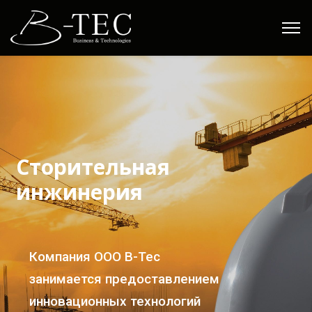
С
т
о
р
и
т
е
л
ь
н
а
я
и
н
ж
и
н
е
р
и
я
Компания ООО B-Tec
занимается предоставлением
инновационных технологий