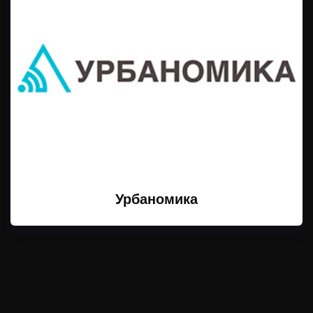
Урбаномика