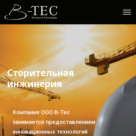
С
т
о
р
и
т
е
л
ь
н
а
я
и
н
ж
и
н
е
р
и
я
Компания ООО B-Tec
занимается предоставлением
инновационных технологий