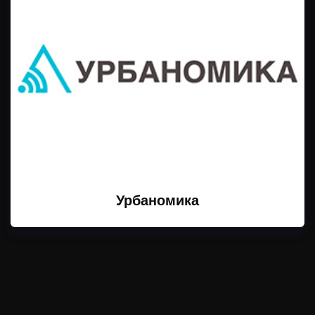
Урбаномика